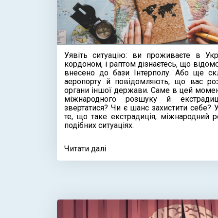
Уявіть ситуацію: ви проживаєте в Укр
кордоном, і раптом дізнаєтесь, що відом
внесено до бази Інтерполу. Або ще с
аеропорту й повідомляють, що вас ро
органи іншої держави. Саме в цей момен
міжнародного розшуку й екстради
звертатися? Чи є шанс захистити себе? У
те, що таке екстрадиція, міжнародний 
подібних ситуаціях.
Читати далі