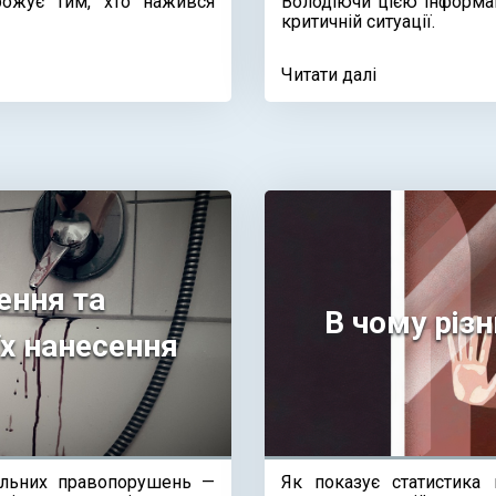
рожує тим, хто нажився
Володіючи цією інформац
критичній ситуації.
Читати далі
ення та
В чому різн
їх нанесення
альних правопорушень —
Як показує статистика 