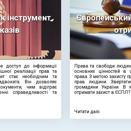
к інструмент
Європейський
казів
отр
е доступ до інформації
Права та свободи людини
шної реалізації прав та
основних цінностей в с
пит стає необхідним та
права. З метою захисту 
двоката. Він дозволяє
прав людини. Звертат
кументи, чим відіграє
громадяни України. В
нні справедливості та
отримати захист в ЄСПЛ? 
Читати далі