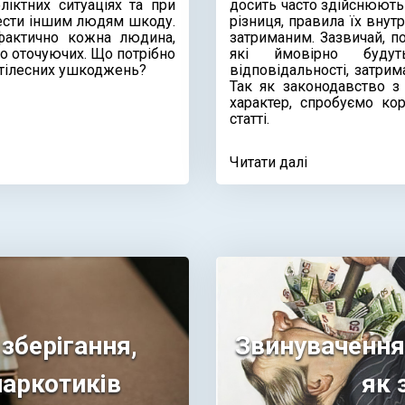
іктних ситуаціях та при
досить часто здійснюють 
ести іншим людям шкоду.
різниця, правила їх вну
фактично кожна людина,
затриманим. Зазвичай, п
 до оточуючих. Що потрібно
які ймовірно будут
 тілесних ушкоджень?
відповідальності, затрима
Так як законодавство з
характер, спробуємо ко
статті.
Читати далі
 зберігання,
Звинувачення 
наркотиків
як 