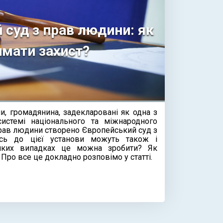
 суд з прав людини: як
имати захист?
, громадянина, задекларовані як одна з
истемі національного та міжнародного
прав людини створено Європейський суд з
ись до цієї установи можуть також і
 яких випадках це можна зробити? Як
Про все це докладно розповімо у статті.