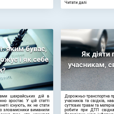
Читати далі
і: яким буває,
Як діяти
ожує і як себе
учасникам, 
и?
вами шахрайських дій в
Дорожньо-транспортна пр
нно зростає. У цій статті
учасників та свідків, на
неті існують, як не стати
суттєвих травм та матеріа
що зловмисники виманили
робити при ДТП свідка