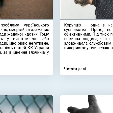
проблема українського
Корупція – одна з на
ань, смертей та зламаних
суспільства. Проте, 
ади жаданої «дози». Тому
об'єктивними. Під тиск 
ть у виготовленні або
невинна людина, яка не
диційно різко негативне.
зловживала службовим с
ьшість статей КК України
використовуючи незаконн
, за вчинення злочинів у
Читати далі