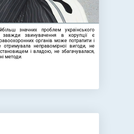
йбільш значних проблем українського
не завжди звинувачення в корупції є
правоохоронних органів може потрапити і
 отримувала неправомірної вигоди, не
тановищем і владою, не збагачувалася,
і методи.