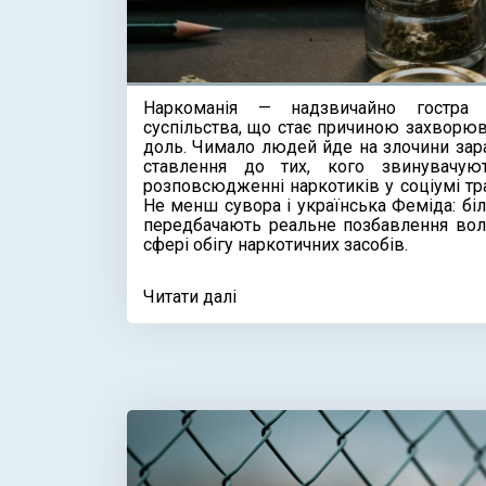
Наркоманія — надзвичайно гостра 
суспільства, що стає причиною захворюв
доль. Чимало людей йде на злочини зар
ставлення до тих, кого звинувачую
розповсюдженні наркотиків у соціумі тра
Не менш сувора і українська Феміда: біл
передбачають реальне позбавлення волі
сфері обігу наркотичних засобів.
Читати далі