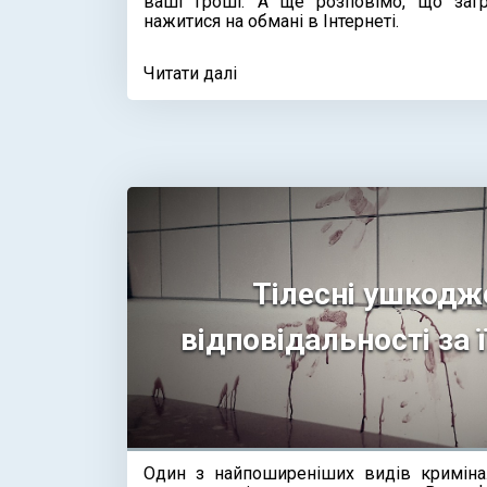
ваші гроші. А ще розповімо, що заг
нажитися на обмані в Інтернеті.
Читати далі
Тілесні ушкодж
відповідальності за 
Один з найпоширеніших видів кримін