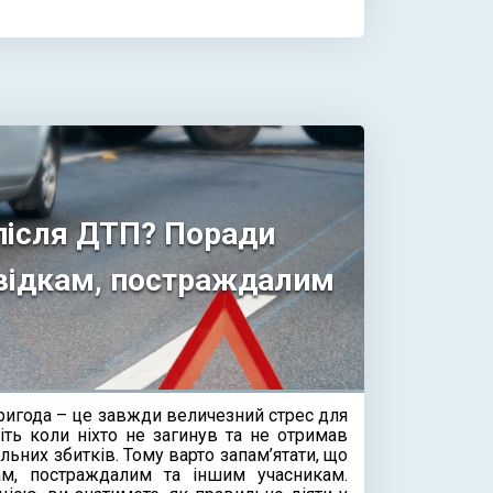
 після ДТП? Поради
свідкам, постраждалим
игода – це завжди величезний стрес для
віть коли ніхто не загинув та не отримав
льних збитків. Тому варто запам’ятати, що
м, постраждалим та іншим учасникам.