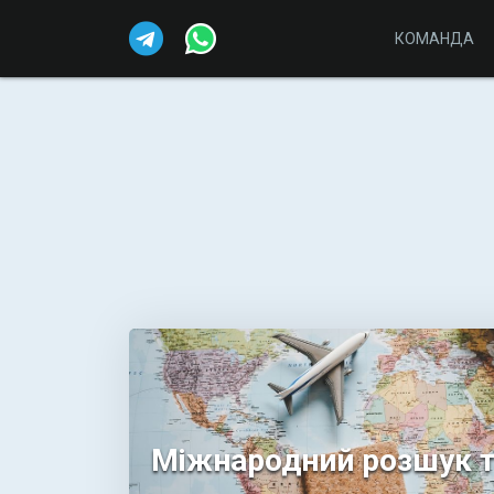
КОМАНДА
Міжнародний розшук т