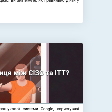
ією, ви знатимете, як правильно діяти у
иця між СІЗО та ІТТ?
пошукової системи Google, користувачі