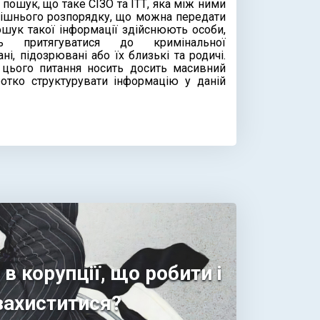
пошук, що таке СІЗО та ІТТ, яка між ними
трішнього розпорядку, що можна передати
ошук такої інформації здійснюють особи,
ь притягуватися до кримінальної
ні, підозрювані або їх близькі та родичі.
 цього питання носить досить масивний
ротко структурувати інформацію у даній
в корупції, що робити і
захиститися?