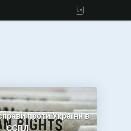
UA
справи проти України в
ЄСПЛ