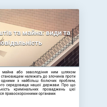
тів та майна: види та
повідальність
та майна або заволодіння ним шляхом
становищем належать до злочинів проти
я одними з найбільш болючих проблем,
ого середовища нашої держави. Про що
ькість кримінальних проваджень цієї
ться правоохоронними органами.