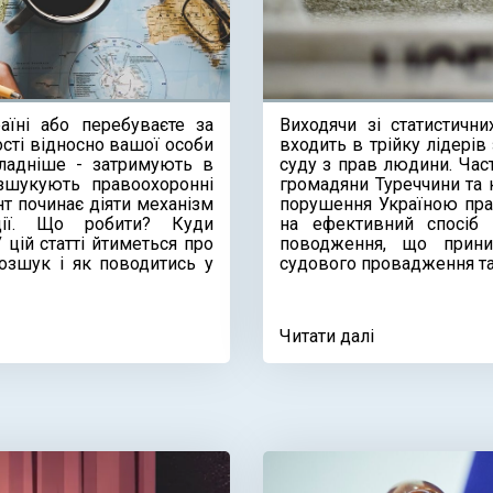
аїні або перебуваєте за
Виходячи зі статистични
ості відносно вашої особи
входить в трійку лідері
кладніше - затримують в
суду з прав людини. Част
зшукують правоохоронні
громадяни Туреччини та 
т починає діяти механізм
порушення Україною прав
ції. Що робити? Куди
на ефективний спосіб 
 цій статті йтиметься про
поводження, що прини
розшук і як поводитись у
судового провадження та
Читати далі