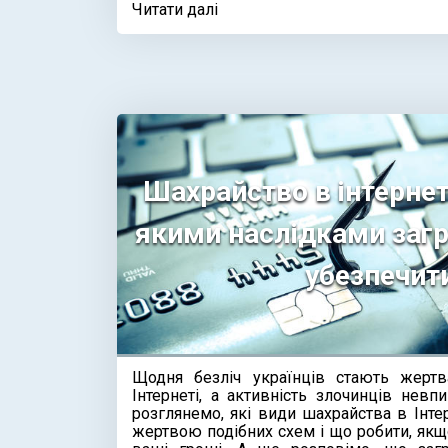
Читати далі
Шахрайство в інтернет
якими наслідками загр
убезпечит
Щодня безліч українців стають жерт
Інтернеті, а активність злочинців невпи
розглянемо, які види шахрайства в Інтер
жертвою подібних схем і що робити, як