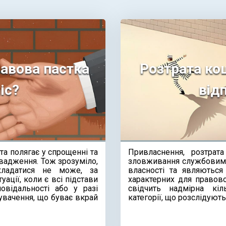
равова пастка
Розтрата кош
іс?
від
ета полягає у спрощенні та
Привласнення, розтра
вадження. Тож зрозуміло,
зловживання службовим 
ладатися не може, за
власності та являютьс
ації, коли є всі підстави
характерних для правов
овідальності або у разі
свідчить надмірна кіл
увачення, що буває вкрай
категорії, що розслідую