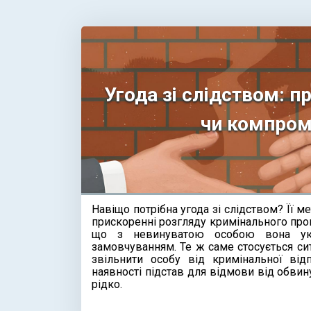
Угода зі слідством: п
чи компром
Навіщо потрібна угода зі слідством? Її м
прискоренні розгляду кримінального про
що з невинуватою особою вона ук
замовчуванням. Те ж саме стосується ситу
звільнити особу від кримінальної відп
наявності підстав для відмови від обвин
рідко.