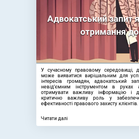
Адвокатський запит я
отримання до
У сучасному правовому середовищі, д
може виявитися вирішальним для успі
інтересів громадян, адвокатський за
невід’ємним інструментом в руках а
отримувати важливу інформацію і до
критично важливу роль у забезпече
ефективності правового захисту клієнтів.
Читати далі